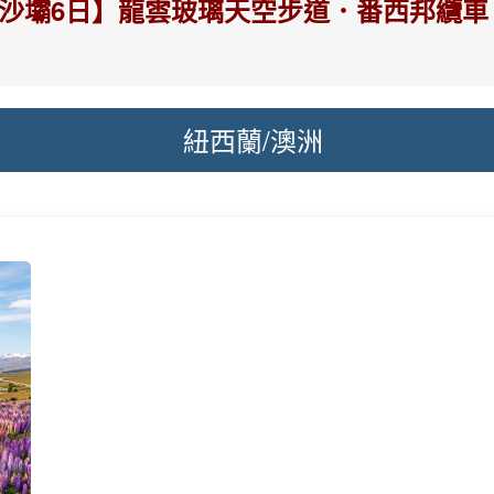
4【北越沙壩6日】龍雲玻璃天空步道．番西邦
紐西蘭/澳洲