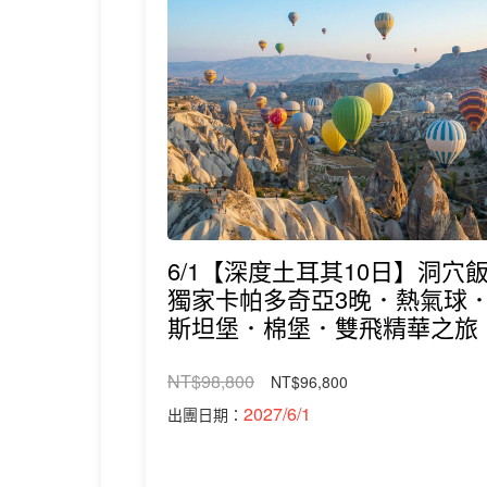
6/1【深度土耳其10日】洞穴
獨家卡帕多奇亞3晚．熱氣球
斯坦堡．棉堡．雙飛精華之旅
NT$98,800
NT$96,800
2027/6/1
出團日期：