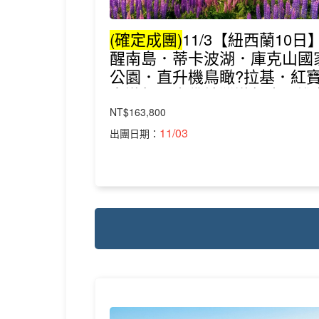
(確定成團)
11/3【紐西蘭10日
醒南島．蒂卡波湖．庫克山國
公園．直升機鳥瞰?拉基．紅
島遊船．米佛峽灣遊船｜不進
稅店
NT$163,800
11/03
出團日期：