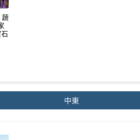
】蔬
家
寶石
免
中東