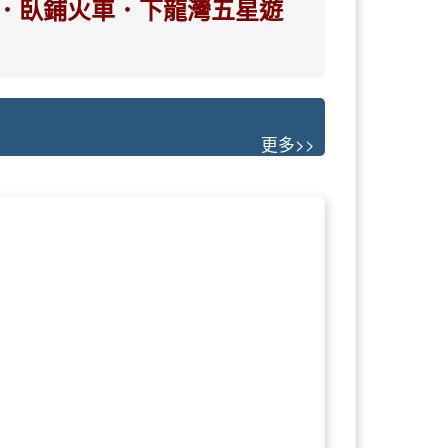
纜車．臥鋪火車．下龍灣五星遊
更多>>