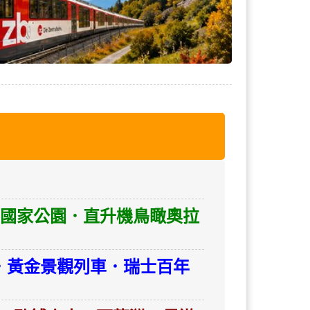
克山國家公園．直升機鳥瞰奧拉
騰堡．黃金景觀列車．瑞士百年