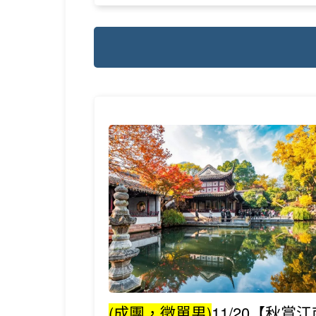
(成團，徵單男)
11/20【秋賞江