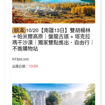
(額滿)
10/20【南疆13日】雙胡楊林
＋帕米爾高原｜盤龍古道 × 塔克拉
瑪干沙漠｜獨家雙點進出．自由行｜
不進購物站
NT$89,000
10/20
出團日期：