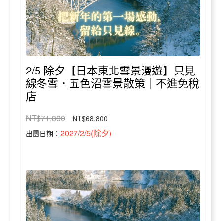
2/5 除夕【日本東北雪景漫遊】只見
線冬雪．五色沼雪景散策｜不進免稅
店
NT$71,800
NT$68,800
2027/2/5(除夕)
出團日期：