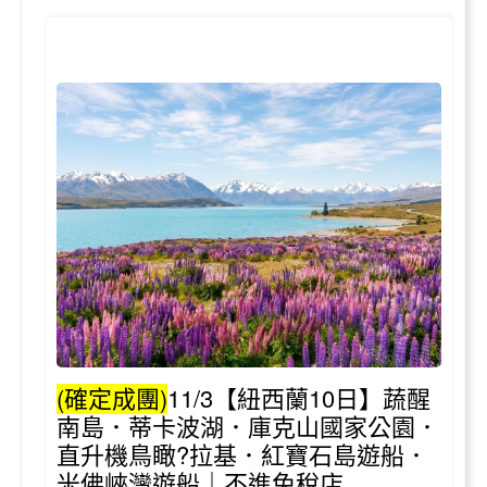
(確定成團)
11/3【紐西蘭10日】蔬醒
南島．蒂卡波湖．庫克山國家公園．
直升機鳥瞰?拉基．紅寶石島遊船．
米佛峽灣遊船｜不進免稅店