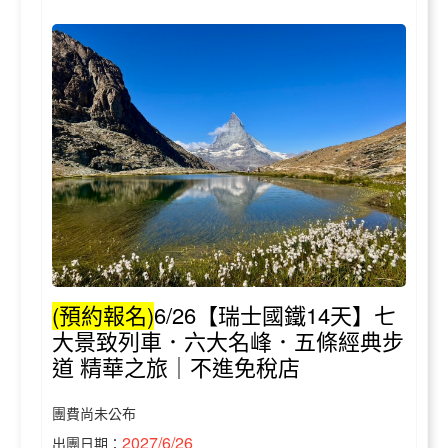
(預約報名)
6/26【瑞士國鐵14天】七
大景致列車．六大名峰．五條經典步
道 精華之旅｜不進免稅店
團費尚未公布
2027/6/26
出團日期：