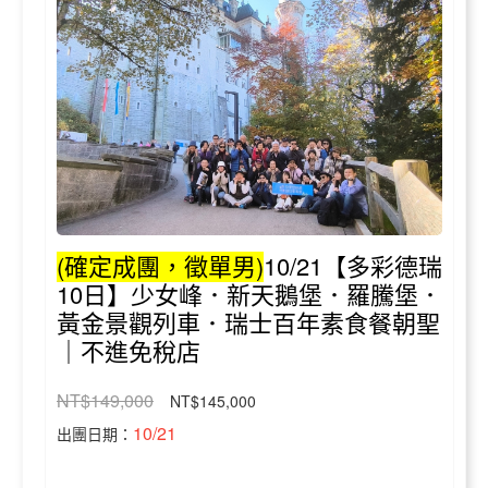
(確定成團，徵單男)
10/21【多彩德瑞
10日】少女峰．新天鵝堡．羅騰堡．
黃金景觀列車．瑞士百年素食餐朝聖
｜不進免稅店
NT$149,000
NT$145,000
10/21
出團日期：