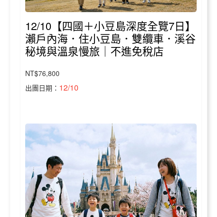
12/10【四國＋小豆島深度全覽7日】
瀨戶內海．住小豆島．雙纜車．溪谷
秘境與溫泉慢旅｜不進免稅店
NT$76,800
12/10
出團日期：