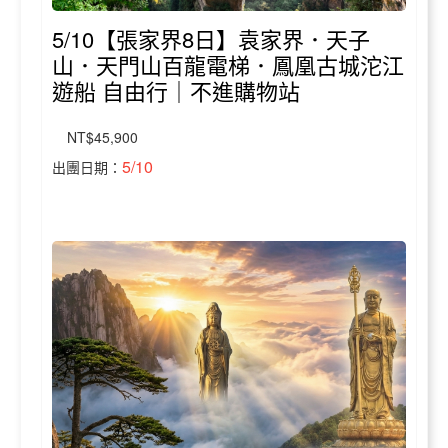
5/10【張家界8日】袁家界．天子
山．天門山百龍電梯．鳳凰古城沱江
遊船 自由行｜不進購物站
NT$45,900
5/10
出團日期：