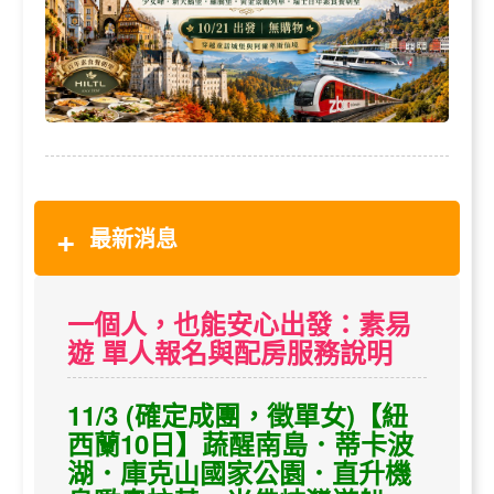
最新消息
一個人，也能安心出發：素易
遊 單人報名與配房服務說明
11/3 (確定成團，徵單女)【紐
西蘭10日】蔬醒南島．蒂卡波
湖．庫克山國家公園．直升機