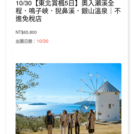
10/30【東北賞楓5日】奧入瀨溪全
程．鳴子峽．猊鼻溪．銀山溫泉｜不
進免稅店
NT$65,800
10/30
出團日期：