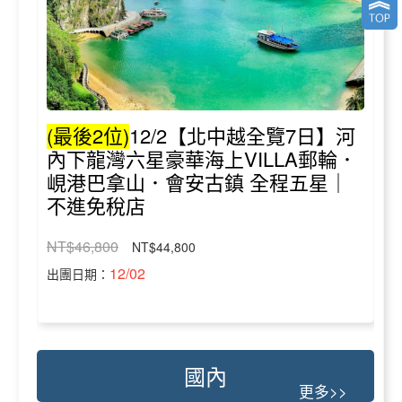
(最後2位)
12/2【北中越全覽7日】河
內下龍灣六星豪華海上VILLA郵輪．
峴港巴拿山．會安古鎮 全程五星｜
不進免稅店
NT$46,800
NT$44,800
12/02
出團日期：
國內
更多>>