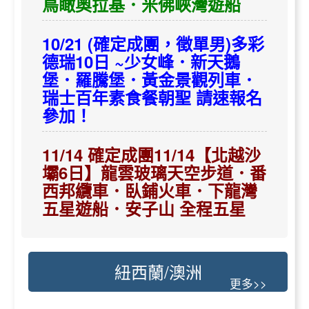
鳥瞰奧拉基．米佛峽灣遊船
10/21 (確定成團，徵單男)多彩
德瑞10日 ~少女峰．新天鵝
堡．羅騰堡．黃金景觀列車．
瑞士百年素食餐朝聖 請速報名
參加！
11/14 確定成團11/14【北越沙
壩6日】龍雲玻璃天空步道．番
西邦纜車．臥鋪火車．下龍灣
五星遊船．安子山 全程五星
紐西蘭/澳洲
更多>>