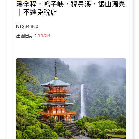
溪全程．鳴子峽．猊鼻溪．銀山溫泉
｜不進免稅店
NT$64,800
11/03
出團日期：