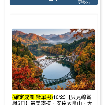
更多>>
(確定成團 徵單男)
10/23【只見線賞
楓5日】最美鐵道．安達太良山．大