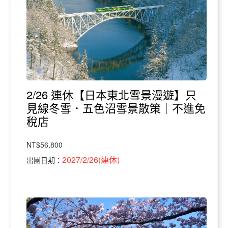
2/26 連休【日本東北雪景漫遊】只
見線冬雪．五色沼雪景散策｜不進免
稅店
NT$56,800
2027/2/26(連休)
出團日期：